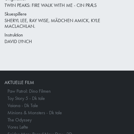
TWIN PEAKS: FIRE WALK WITH ME - CIN PRÆS
Skuespillere
SHERYL LEE, RAY WISE, MÄDCHEN AMICK, KYLE
MACLACHLAN.
Instruktion
DAVID LYNCH
AKTUELLE FILM
Paw Patrol: Dino Filmen
Toy Story 5 - Dk tale
Vaiana - Dk Tale
Minions & Monsters - Dk tale
The Odyssey
Vores Løfte