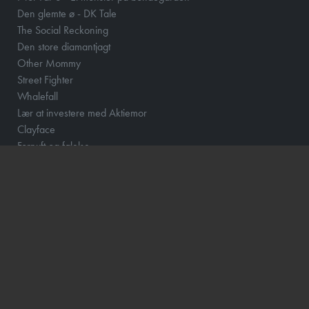
Den glemte ø - DK Tale
The Social Reckoning
Den store diamantjagt
Other Mommy
Street Fighter
Whalefall
Lær at investere med Aktiemor
Clayface
Fornuft og følelse
Klara and the Sun
Løvehjerte
Momo og tidstyvene - DK Tale
How to Rob a Bank
Scrooge
The Hunger Games: Sunrise on the Reaping
Barry Lyndon
Focker In-Law
Hexed - DK Tale