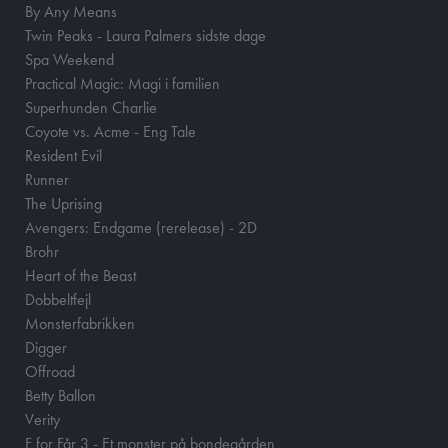
By Any Means
Twin Peaks - Laura Palmers sidste dage
Spa Weekend
Practical Magic: Magi i familien
Superhunden Charlie
Coyote vs. Acme - Eng Tale
Resident Evil
Runner
The Uprising
Avengers: Endgame (rerelease) - 2D
Brohr
Heart of the Beast
Dobbeltfejl
Monsterfabrikken
Digger
Offroad
Betty Ballon
Verity
F for Får 3 - Et monster på bondegården