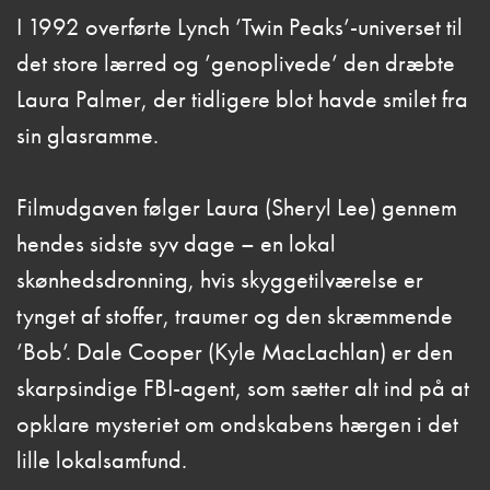
I 1992 overførte Lynch ’Twin Peaks’-universet til
det store lærred og ’genoplivede’ den dræbte
Laura Palmer, der tidligere blot havde smilet fra
sin glasramme.
Filmudgaven følger Laura (Sheryl Lee) gennem
hendes sidste syv dage – en lokal
skønhedsdronning, hvis skyggetilværelse er
tynget af stoffer, traumer og den skræmmende
’Bob’. Dale Cooper (Kyle MacLachlan) er den
skarpsindige FBI-agent, som sætter alt ind på at
opklare mysteriet om ondskabens hærgen i det
lille lokalsamfund.