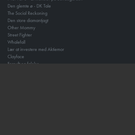
Den glemte ø - DK Tale
The Social Reckoning
Den store diamantjagt
Other Mommy
Street Fighter
Whalefall
Lær at investere med Aktiemor
Clayface
Fornuft og følelse
Klara and the Sun
Løvehjerte
Momo og tidstyvene - DK Tale
How to Rob a Bank
Scrooge
The Hunger Games: Sunrise on the Reaping
Barry Lyndon
Focker In-Law
Hexed - DK Tale