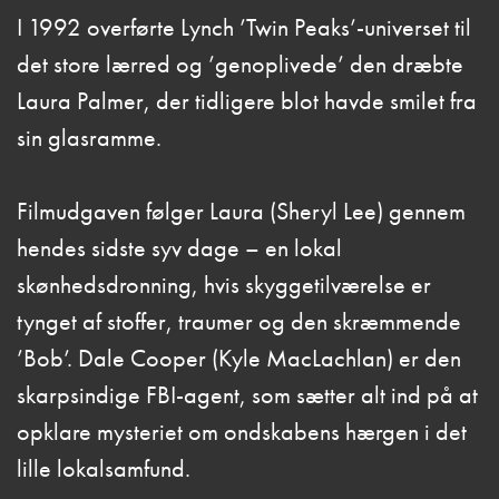
I 1992 overførte Lynch ’Twin Peaks’-universet til
det store lærred og ’genoplivede’ den dræbte
Laura Palmer, der tidligere blot havde smilet fra
sin glasramme.
Filmudgaven følger Laura (Sheryl Lee) gennem
hendes sidste syv dage – en lokal
skønhedsdronning, hvis skyggetilværelse er
tynget af stoffer, traumer og den skræmmende
’Bob’. Dale Cooper (Kyle MacLachlan) er den
skarpsindige FBI-agent, som sætter alt ind på at
opklare mysteriet om ondskabens hærgen i det
lille lokalsamfund.