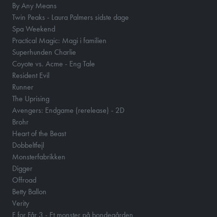
By Any Means
Twin Peaks - Laura Palmers sidste dage
Spa Weekend
Practical Magic: Magi i familien
Superhunden Charlie
Coyote vs. Acme - Eng Tale
Resident Evil
Runner
The Uprising
Avengers: Endgame (rerelease) - 2D
Brohr
Heart of the Beast
Dobbeltfejl
Monsterfabrikken
Digger
Offroad
Betty Ballon
Verity
F for Får 3 - Et monster på bondegården