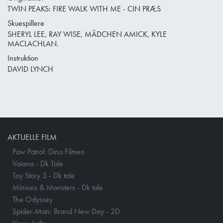
TWIN PEAKS: FIRE WALK WITH ME - CIN PRÆS
Skuespillere
SHERYL LEE, RAY WISE, MÄDCHEN AMICK, KYLE
MACLACHLAN.
Instruktion
DAVID LYNCH
AKTUELLE FILM
Paw Patrol: Dino Filmen
Vaiana - Dk Tale
Toy Story 5 - Dk tale
Minions & Monsters - Dk tale
The Odyssey
Spider-Man: Brand New Day - 2D