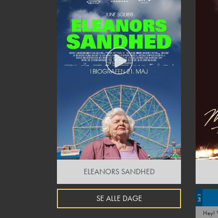
ELEANORS SANDHED
SE ALLE DAGE
Sal 3
Hey! Vidste du, at vi holder fredagsbar hver