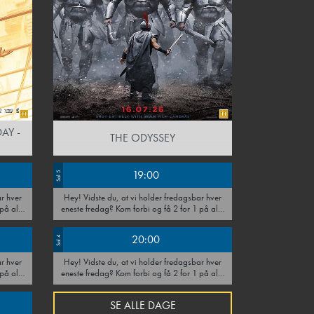
AY -
THE ODYSSEY
19:00
Sal 5
Hey! Vidste du, at vi holder fredagsbar hver
eneste fredag? Kom forbi og få 2 for 1 på alle
drinks, øl og vin hele dagen. Tag en ven under
armen - vi ses i baren!
20:00
Sal 4
Hey! Vidste du, at vi holder fredagsbar hver
eneste fredag? Kom forbi og få 2 for 1 på alle
drinks, øl og vin hele dagen. Tag en ven under
armen - vi ses i baren!
SE ALLE DAGE