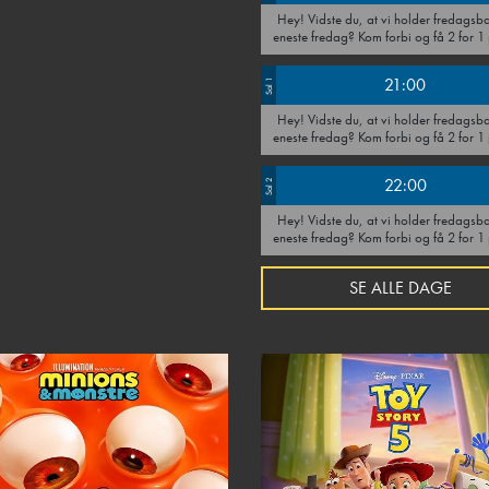
Hey! Vidste du, at vi holder fredagsbar hver
eneste fredag? Kom forbi og få 2 for 1 på alle
drinks, øl og vin hele dagen. Tag en ven under
armen - vi ses i baren!
21:00
Sal 1
Hey! Vidste du, at vi holder fredagsbar hver
eneste fredag? Kom forbi og få 2 for 1 på alle
drinks, øl og vin hele dagen. Tag en ven under
armen - vi ses i baren!
22:00
Sal 2
Hey! Vidste du, at vi holder fredagsbar hver
eneste fredag? Kom forbi og få 2 for 1 på alle
drinks, øl og vin hele dagen. Tag en ven under
armen - vi ses i baren!
SE ALLE DAGE