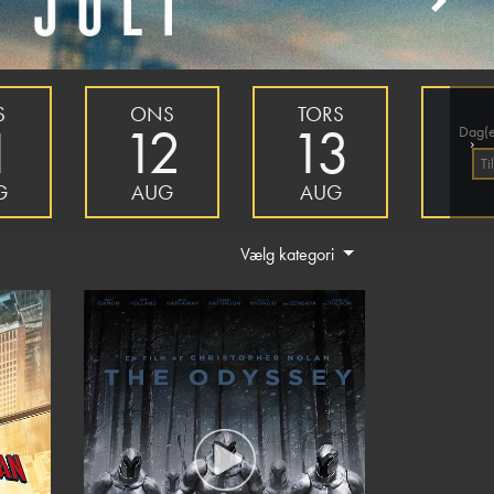
Next
S
ONS
TORS
1
12
13
Dag(e
›
Ti
G
AUG
AUG
Vælg kategori