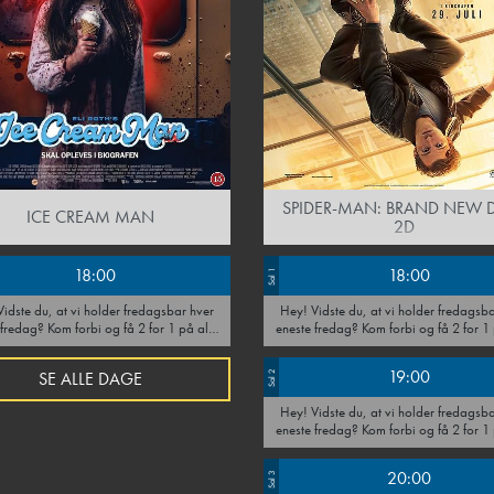
SPIDER-MAN: BRAND NEW D
ICE CREAM MAN
2D
18:00
18:00
Sal 1
Hey! Vidste du, at vi holder fredagsbar hver
orbi og få 2 for 1 på alle
eneste fredag? Kom forbi og få 2 for 1 på alle
og vin hele dagen. Tag en ven under
drinks, øl og vin hele dagen. Tag en ven under
armen - vi ses i baren!
armen - vi ses i baren!
19:00
SE ALLE DAGE
Sal 2
Hey! Vidste du, at vi holder fredagsbar hver
eneste fredag? Kom forbi og få 2 for 1 på alle
drinks, øl og vin hele dagen. Tag en ven under
armen - vi ses i baren!
20:00
Sal 3