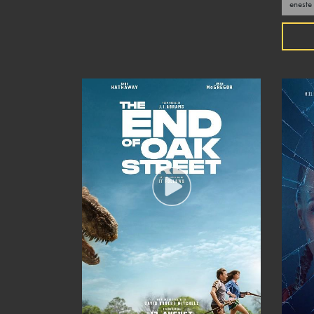
eneste fredag? Kom f
drinks, øl 