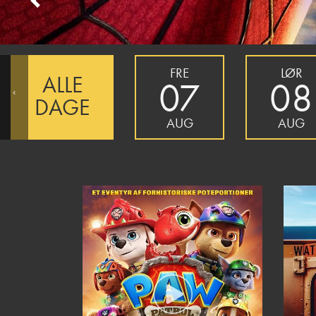
Previous
FRE
LØR
ALLE
07
08
‹
DAGE
AUG
AUG