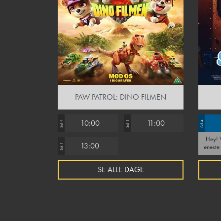
PAW PATROL: DINO FILMEN
10:00
11:00
Sal 4
Sal 1
Sal 4
Hey! Vidste du, at vi holder fredagsbar hver
13:00
Sal 1
eneste fredag? Kom f
drinks, øl 
SE ALLE DAGE