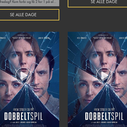
SE ALLE DAGE
orbi og få 2 for 1 på alle
og vin hele dagen. Tag en ven under
armen - vi ses i baren!
SE ALLE DAGE