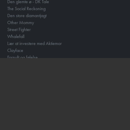
Den glemte ø - DK Tale
The Social Reckoning
Den store diamantjagt
Other Mommy
Street Fighter
Whalefall
Lær at investere med Aktiemor
Clayface
Fornuft og følelse
Klara and the Sun
Løvehjerte
Momo og tidstyvene - DK Tale
How to Rob a Bank
Scrooge
The Hunger Games: Sunrise on the Reaping
Barry Lyndon
Focker In-Law
Hexed - DK Tale
Wild Horse Nine