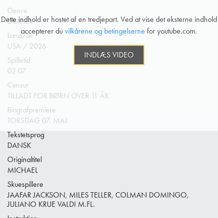
Genre
Dette indhold er hostet af en tredjepart. Ved at vise det eksterne indhold
DRAMA
accepterer du
vilkårene og betingelserne
for youtube.com.
Land/år
USA / 2026
INDLÆS VIDEO
Spilletid
02:07
Censur
TILLADT FOR BØRN OVER 11 ÅR
Biografpremiere
TORSDAG 07. MAJ
Tekstetsprog
DANSK
Originaltitel
MICHAEL
Skuespillere
JAAFAR JACKSON, MILES TELLER, COLMAN DOMINGO,
JULIANO KRUE VALDI M.FL.