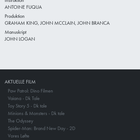
Instruktion
ANTOINE FUQUA
Produktion
GRAHAM KING, JOHN MCCLAIN, JOHN BRANCA
Manuskript
JOHN LOGAN
AKTUELLE FILM
Paw Patrol: Dino Filmen
Vaiana - Dk Tale
Toy Story 5 - Dk tale
Minions & Monsters - Dk tale
The Odyssey
Spider-Man: Brand New Day - 2D
Vores Løfte