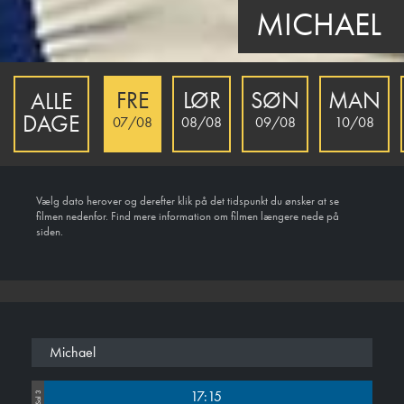
MICHAEL
FRE
LØR
SØN
MAN
ALLE
DAGE
07/08
08/08
09/08
10/08
Vælg dato herover og derefter klik på det tidspunkt du ønsker at se
filmen nedenfor. Find mere information om filmen længere nede på
siden.
Michael
17:15
Sal 3