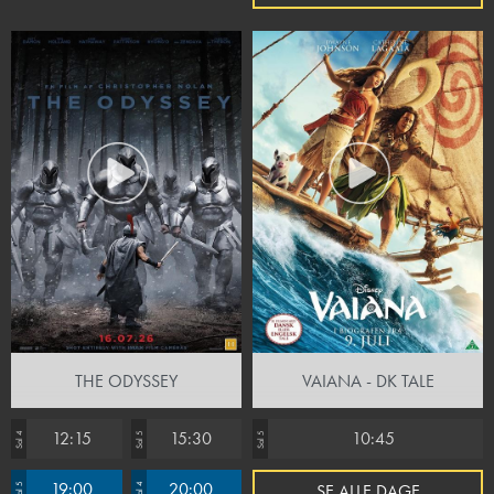
THE ODYSSEY
VAIANA - DK TALE
12:15
15:30
10:45
Sal 4
Sal 5
Sal 5
19:00
20:00
SE ALLE DAGE
Sal 5
Sal 4