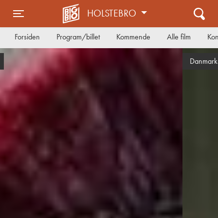
HOLSTEBRO
Toggle navigation
Forsiden
Program/billet
Kommende
Alle film
Kon
Danmarkspremiere på torsdag