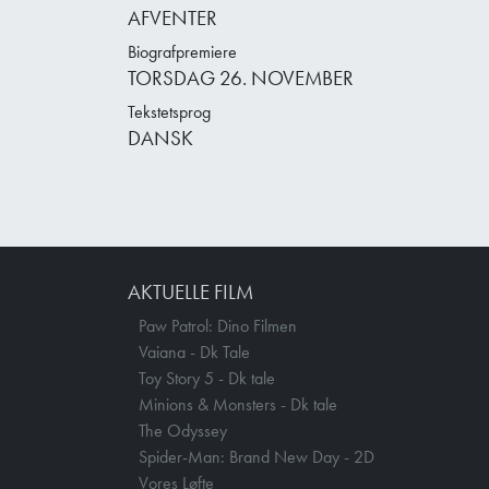
AFVENTER
Biografpremiere
TORSDAG 26. NOVEMBER
Tekstetsprog
DANSK
AKTUELLE FILM
Paw Patrol: Dino Filmen
Vaiana - Dk Tale
Toy Story 5 - Dk tale
Minions & Monsters - Dk tale
The Odyssey
Spider-Man: Brand New Day - 2D
Vores Løfte