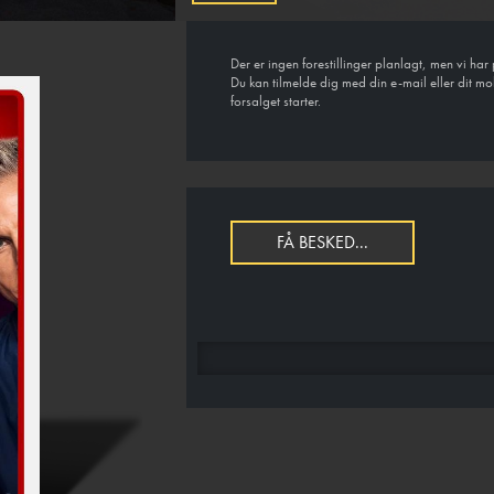
Der er ingen forestillinger planlagt, men vi ha
Du kan tilmelde dig med din e-mail eller dit mo
forsalget starter.
FÅ BESKED...