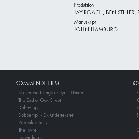
Produktion
JAY ROACH, BEN STILLER, 
Manuskript
JOHN HAMBURG
KOMMENDE FILM
Ø
Skolen med magiske dyr – Filmen
P
The End of Oak Street
Dobbeltspil
Dobbeltspil - Dk undertekster
E
Veronikas to liv
F
The Invite
O
Begyndelser
B