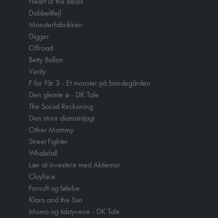
Heart of the Beast
Dobbeltfejl
Monsterfabrikken
Digger
Offroad
Betty Ballon
Verity
F for Får 3 - Et monster på bondegården
Den glemte ø - DK Tale
The Social Reckoning
Den store diamantjagt
Other Mommy
Street Fighter
Whalefall
Lær at investere med Aktiemor
Clayface
Fornuft og følelse
Klara and the Sun
Momo og tidstyvene - DK Tale