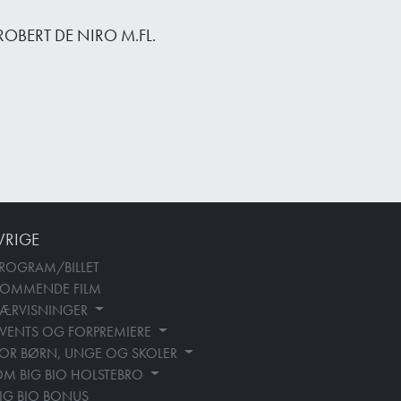
ROBERT DE NIRO M.FL.
VRIGE
ROGRAM/BILLET
KOMMENDE FILM
SÆRVISNINGER
VENTS OG FORPREMIERE
OR BØRN, UNGE OG SKOLER
M BIG BIO HOLSTEBRO
IG BIO BONUS