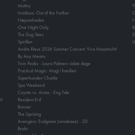
Mutiny
V
Insidious: Out of the Further
Nøjsomheden
N
One Night Only
B
The Dog Stars
D
Spirillen
Andre Rieus 2026 Summer Concert: Viva Maastricht!
By Any Means
Twin Peaks - Laura Palmers sidste dage
Practical Magic: Magi i familien
Superhunden Charlie
Spa Weekend
Coyote vs. Acme - Eng Tale
t!
Resident Evil
Runner
The Uprising
Avengers: Endgame (rerelease) - 2D
Brohr