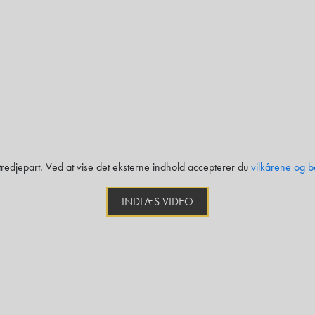
 tredjepart. Ved at vise det eksterne indhold accepterer du
vilkårene og b
INDLÆS VIDEO