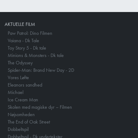
AKTUELLE FILM
Paw Patrol: Dino Filmen
Vaiana - Dk Tale
Toy Story 5 - Dk tale
Minions & Monsters - Dk tale
The Odyssey
Spider-Man: Brand New Day - 2D
Vores Løfte
Eleanors sandhed
Michael
Ice Cream Man
Skolen med magiske dyr – Filmen
Nøjsomheden
The End of Oak Street
Dobbeltspil
Dobbeltspil - Dk undertekster