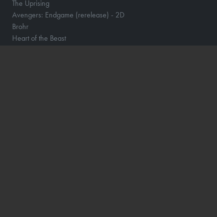
The Uprising
Avengers: Endgame (rerelease) - 2D
Brohr
Heart of the Beast
Dobbeltfejl
Monsterfabrikken
Digger
Offroad
Betty Ballon
Verity
F for Får 3 - Et monster på bondegården
Den glemte ø - DK Tale
The Social Reckoning
Den store diamantjagt
Other Mommy
Street Fighter
Whalefall
Lær at investere med Aktiemor
Clayface