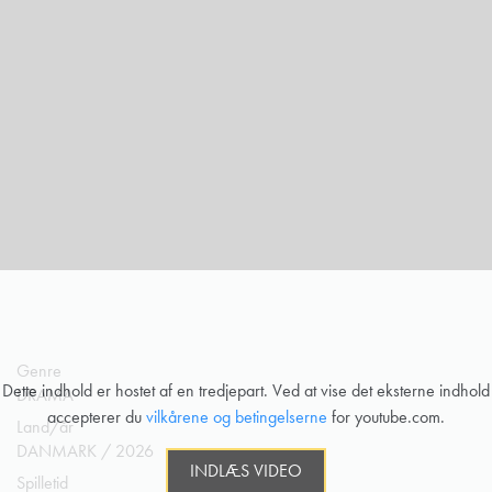
Genre
Dette indhold er hostet af en tredjepart. Ved at vise det eksterne indhold
DRAMA
accepterer du
vilkårene og betingelserne
for youtube.com.
Land/år
DANMARK / 2026
INDLÆS VIDEO
Spilletid