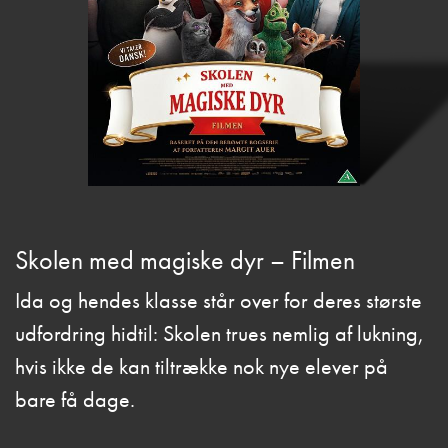
Skolen med magiske dyr – Filmen
Ida og hendes klasse står over for deres største
udfordring hidtil: Skolen trues nemlig af lukning,
hvis ikke de kan tiltrække nok nye elever på
bare få dage.