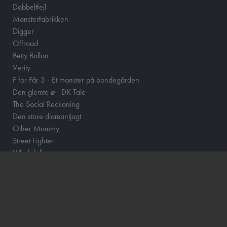
Dobbeltfejl
Monsterfabrikken
Digger
Offroad
Betty Ballon
Verity
F for Får 3 - Et monster på bondegården
Den glemte ø - DK Tale
The Social Reckoning
Den store diamantjagt
Other Mommy
Street Fighter
Whalefall
Lær at investere med Aktiemor
Clayface
Fornuft og følelse
Klara and the Sun
Momo og tidstyvene - DK Tale
How to Rob a Bank