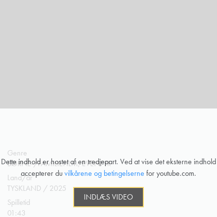
Genre
Dette indhold er hostet af en tredjepart. Ved at vise det eksterne indhold
BØRNE-/FAMILIEFILM, EVENTYR
accepterer du
vilkårene og betingelserne
for youtube.com.
Land/år
TYSKLAND / 2025
INDLÆS VIDEO
Spilletid
01:43