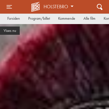
HOLSTEBRO
Toggle navigation
Forsiden
Program/billet
Kommende
Alle film
Kon
Danmarkspremiere på torsdag