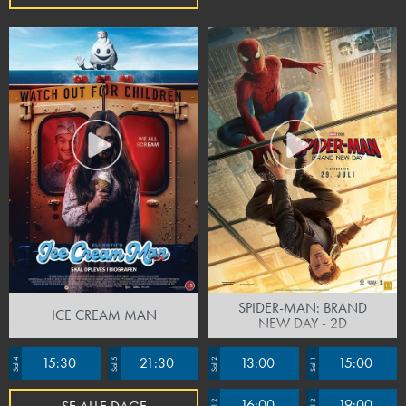
serverer vi smørrebrød i vores café.
SPIDER-MAN: BRAND
ICE CREAM MAN
NEW DAY - 2D
15:30
21:30
13:00
15:00
Sal 4
Sal 5
Sal 2
Sal 1
16:00
19:00
Sal 2
Sal 2