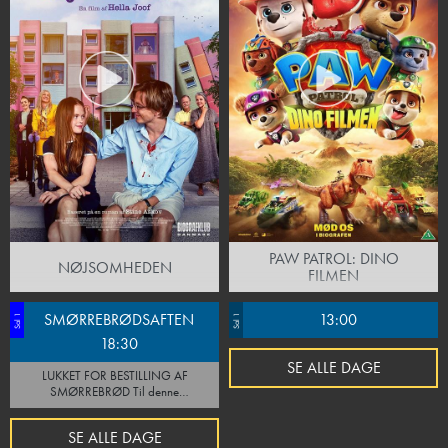
PAW PATROL: DINO
NØJSOMHEDEN
FILMEN
SMØRREBRØDSAFTEN
13:00
Sal 1
Sal 1
18:30
SE ALLE DAGE
LUKKET FOR BESTILLING AF
SMØRREBRØD Til denne
forpremiere vil det være muligt at
tilkøbe 2 stk. smørrebrød og 1 stk.
SE ALLE DAGE
drikkevare (øl eller vin). Fra kl. 17:45