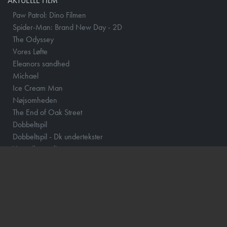
AKTUELLE FILM
Paw Patrol: Dino Filmen
Spider-Man: Brand New Day - 2D
The Odyssey
Vores Løfte
Eleanors sandhed
Michael
Ice Cream Man
Nøjsomheden
The End of Oak Street
Dobbeltspil
Dobbeltspil - Dk undertekster
Veronikas to liv
Begyndelser
One Night Only
Mutiny
The Invite
Andre Rieus 2026 Summer Concert: Viva Maastricht!
Harry Potter og Dødsregalierne Del 1