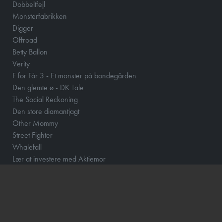
Dobbeltfejl
Monsterfabrikken
Digger
Offroad
Betty Ballon
Verity
F for Får 3 - Et monster på bondegården
Den glemte ø - DK Tale
The Social Reckoning
Den store diamantjagt
Other Mommy
Street Fighter
Whalefall
Lær at investere med Aktiemor
Clayface
Fornuft og følelse
Klara and the Sun
Løvehjerte
Momo og tidstyvene - DK Tale