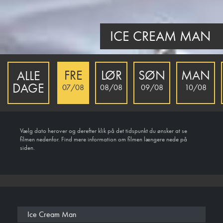
ICE CREAM MAN
FRE
LØR
SØN
MAN
ALLE
DAGE
07/08
08/08
09/08
10/08
Vælg dato herover og derefter klik på det tidspunkt du ønsker at se
filmen nedenfor. Find mere information om filmen længere nede på
siden.
Ice Cream Man