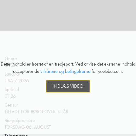
Genre
Dette indhold er hostet af en tredjepart. Ved at vise det eksterne indhold
GYSER
accepterer du
vilkårene og betingelserne
for youtube.com.
Land/år
USA / 2026
INDLÆS VIDEO
Spilletid
01:26
Censur
TILLADT FOR BØRN OVER 15 ÅR
Biografpremiere
TORSDAG 06. AUGUST
Tekstetsprog