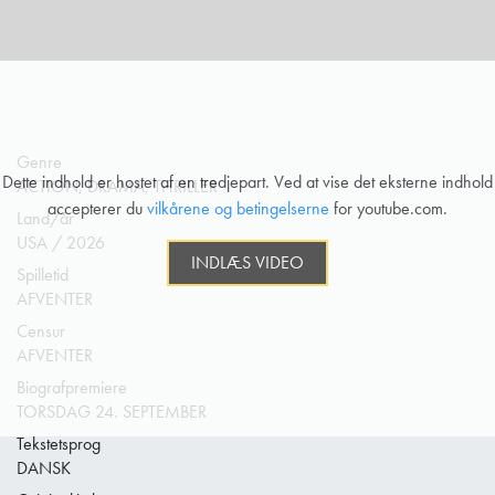
Genre
Dette indhold er hostet af en tredjepart. Ved at vise det eksterne indhold
ACTION, DRAMA, THRILLER
accepterer du
vilkårene og betingelserne
for youtube.com.
Land/år
USA / 2026
INDLÆS VIDEO
Spilletid
AFVENTER
Censur
AFVENTER
Biografpremiere
TORSDAG 24. SEPTEMBER
Tekstetsprog
DANSK