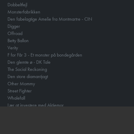
Dobbeltfejl
Monsterfabrikken
Den fabelagtige Amelie fra Montmartre - CIN
Digger
Offroad
Betty Ballon
Verity
F for Får 3 - Et monster på bondegården
Den glemte ø - DK Tale
The Social Reckoning
Den store diamantjagt
Other Mommy
Street Fighter
Whalefall
Lær at investere med Aktiemor
Clayface
Fornuft og følelse
Klara and the Sun
Løvehjerte