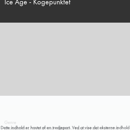
Ice Age - Kogepunktet
Genre
Dette indhold er hostet af en tredjepart. Ved at vise det eksterne indhold
ANIMATION/TEGNEFILM, BØRNE-/FAMILIEFILM, EVENTYR,