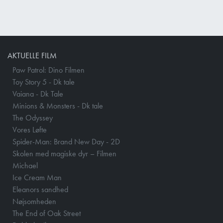
AKTUELLE FILM
Paw Patrol: Dino Filmen
Toy Story 5 - Dk tale
Vaiana - Dk Tale
Minions & Monsters - Dk tale
The Odyssey
Vores Løfte
Spider-Man: Brand New Day - 2D
Skolen med magiske dyr – Filmen
Michael
Ice Cream Man
Eleanors sandhed
Nøjsomheden
The End of Oak Street