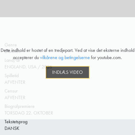
Genre
Dette indhold er hostet af en tredjepart. Ved at vise det eksterne indhold
DRAMA
accepterer du
vilkårene og betingelserne
for youtube.com.
Land/år
ENGLAND, USA / 2026
INDLÆS VIDEO
Spilletid
AFVENTER
Censur
AFVENTER
Biografpremiere
TORSDAG 22. OKTOBER
Tekstetsprog
DANSK