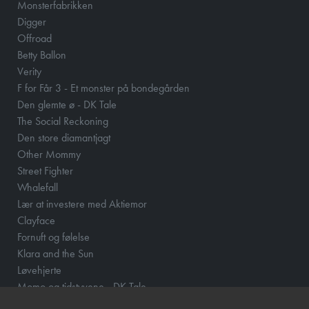
Monsterfabrikken
Digger
Offroad
Betty Ballon
Verity
F for Får 3 - Et monster på bondegården
Den glemte ø - DK Tale
The Social Reckoning
Den store diamantjagt
Other Mommy
Street Fighter
Whalefall
Lær at investere med Aktiemor
Clayface
Fornuft og følelse
Klara and the Sun
Løvehjerte
Momo og tidstyvene - DK Tale
How to Rob a Bank