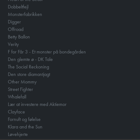
Dobbeltfejl
Monsterfabrikken
Digger
Offroad
Betty Ballon
Verity
F for Får 3 - Et monster på bondegården
Den glemte ø - DK Tale
The Social Reckoning
Den store diamantjagt
Other Mommy
Street Fighter
Whalefall
Lær at investere med Aktiemor
Clayface
Fornuft og følelse
Klara and the Sun
Løvehjerte