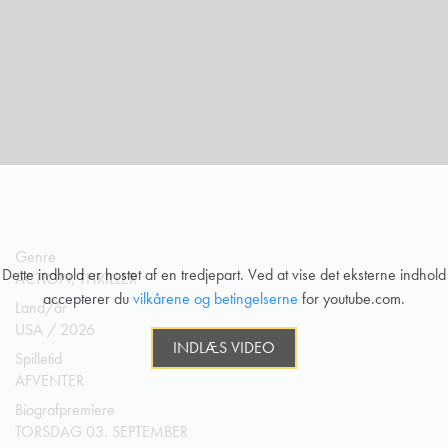
Genre
Dette indhold er hostet af en tredjepart. Ved at vise det eksterne indhold
ACTION, THRILLER
accepterer du
vilkårene og betingelserne
for youtube.com.
Land/år
USA / 2026
INDLÆS VIDEO
Spilletid
AFVENTER
Biografpremiere
TORSDAG 03. SEPTEMBER