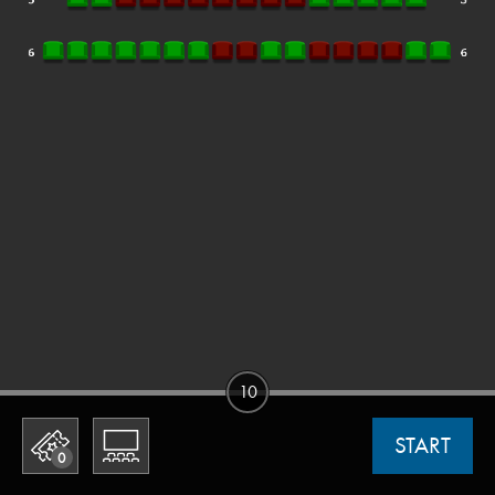
10
START
0