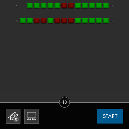
10
START
0