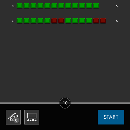
10
START
0