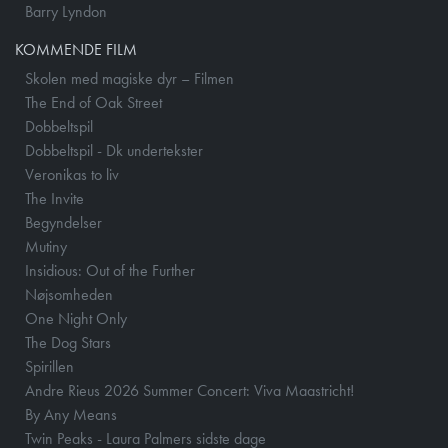
Barry Lyndon
KOMMENDE FILM
Skolen med magiske dyr – Filmen
The End of Oak Street
Dobbeltspil
Dobbeltspil - Dk undertekster
Veronikas to liv
The Invite
Begyndelser
Mutiny
Insidious: Out of the Further
Nøjsomheden
One Night Only
The Dog Stars
Spirillen
Andre Rieus 2026 Summer Concert: Viva Maastricht!
By Any Means
Twin Peaks - Laura Palmers sidste dage