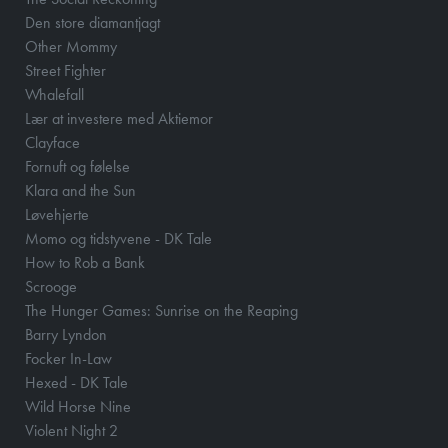
Den store diamantjagt
Other Mommy
Street Fighter
Whalefall
Lær at investere med Aktiemor
Clayface
Fornuft og følelse
Klara and the Sun
Løvehjerte
Momo og tidstyvene - DK Tale
How to Rob a Bank
Scrooge
The Hunger Games: Sunrise on the Reaping
Barry Lyndon
Focker In-Law
Hexed - DK Tale
Wild Horse Nine
Violent Night 2