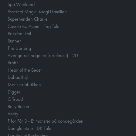
Spa Weekend
Practical Magic: Magi i familien
Superhunden Charlie
Coyote vs. Acme - Eng Tale
Resident Evil
Runner
The Uprising
Avengers: Endgame (rerelease) - 2D
Brohr
Heart of the Beast
Dobbeltfejl
Monsterfabrikken
Digger
Offroad
Betty Ballon
Verity
F for Får 3 - Et monster på bondegården
Den glemte ø - DK Tale
The Social Reckoning