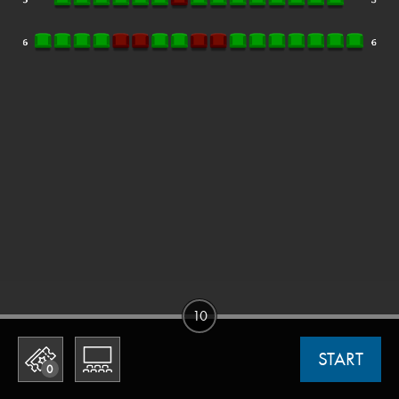
10
START
0