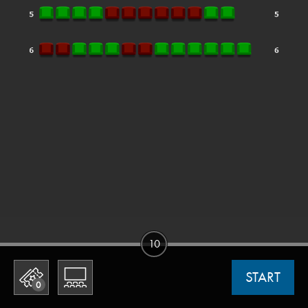
10
START
0