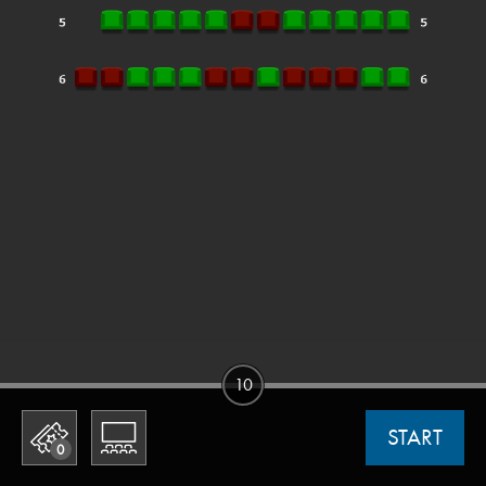
10
START
0