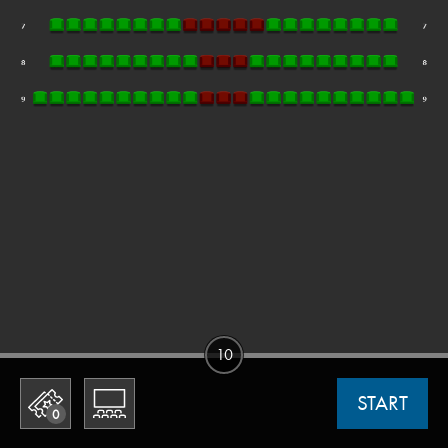
10
START
0