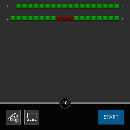
10
START
0