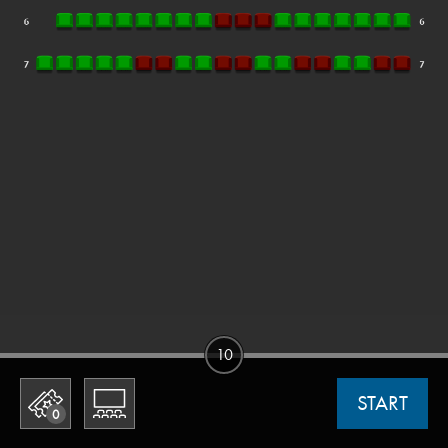
10
START
0