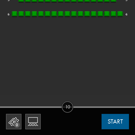
10
START
0