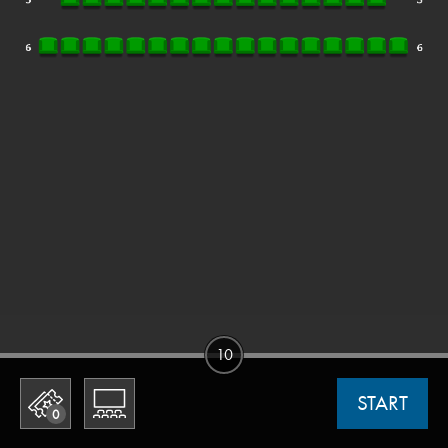
10
START
0