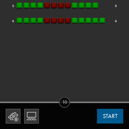
10
START
0