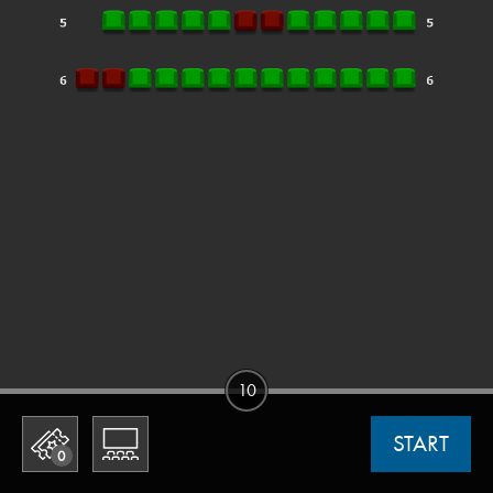
10
START
0