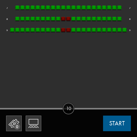
10
START
0