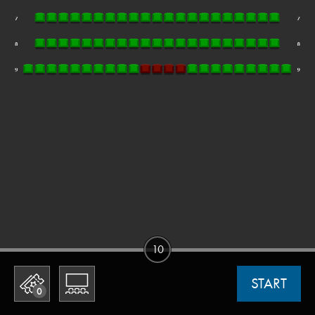
10
START
0