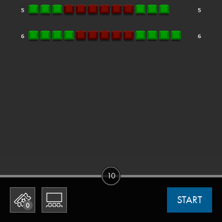
10
START
0