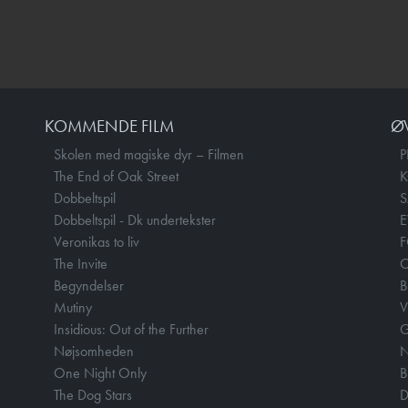
KOMMENDE FILM
Ø
Skolen med magiske dyr – Filmen
P
The End of Oak Street
Dobbeltspil
Dobbeltspil - Dk undertekster
E
Veronikas to liv
F
The Invite
O
Begyndelser
B
Mutiny
V
Insidious: Out of the Further
Nøjsomheden
N
One Night Only
B
The Dog Stars
D