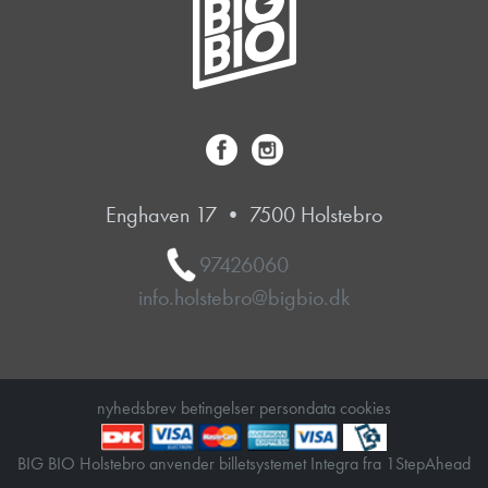
Enghaven 17 • 7500 Holstebro
97426060
info.holstebro@bigbio.dk
nyhedsbrev
betingelser
persondata
cookies
BIG BIO Holstebro anvender
billetsystemet Integra
fra
1StepAhead