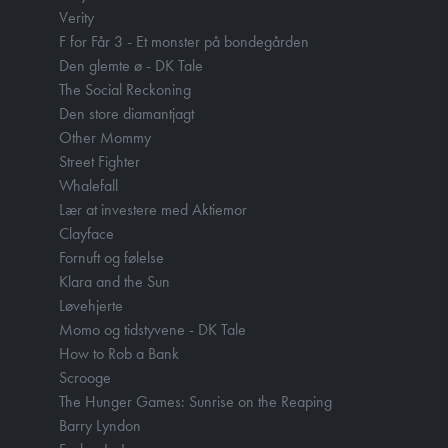
Verity
F for Får 3 - Et monster på bondegården
Den glemte ø - DK Tale
The Social Reckoning
Den store diamantjagt
Other Mommy
Street Fighter
Whalefall
Lær at investere med Aktiemor
Clayface
Fornuft og følelse
Klara and the Sun
Løvehjerte
Momo og tidstyvene - DK Tale
How to Rob a Bank
Scrooge
The Hunger Games: Sunrise on the Reaping
Barry Lyndon