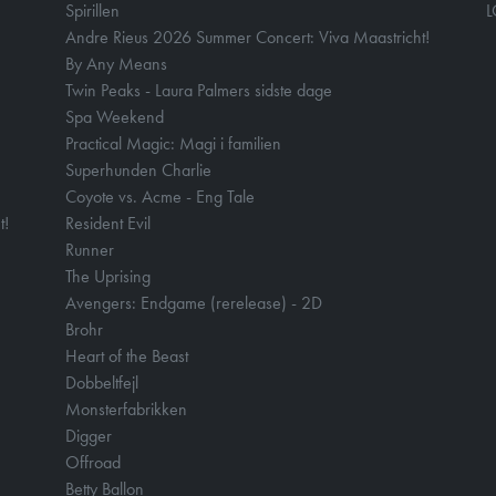
Spirillen
Andre Rieus 2026 Summer Concert: Viva Maastricht!
By Any Means
Twin Peaks - Laura Palmers sidste dage
Spa Weekend
Practical Magic: Magi i familien
Superhunden Charlie
Coyote vs. Acme - Eng Tale
t!
Resident Evil
Runner
The Uprising
Avengers: Endgame (rerelease) - 2D
Brohr
Heart of the Beast
Dobbeltfejl
Monsterfabrikken
Digger
Offroad
Betty Ballon