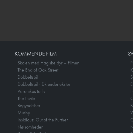
KOMMENDE FILM
Ø
Skolen med magiske dyr – Filmen
P
The End of Oak Street
Dobbeltspil
Dobbeltspil - Dk undertekster
E
Veronikas to liv
F
The Invite
O
Begyndelser
B
Mutiny
V
Insidious: Out of the Further
Nøjsomheden
N