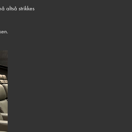
å altså strikkes
ken.