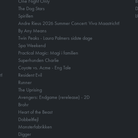
One Night Only
B
The Dog Stars
D
Spirillen
Andre Rieus 2026 Summer Concert: Viva Maastricht!
By Any Means
Twin Peaks - Laura Palmers sidste dage
Spa Weekend
Practical Magic: Magi i familien
Superhunden Charlie
Coyote vs. Acme - Eng Tale
t!
Resident Evil
Runner
The Uprising
Avengers: Endgame (rerelease) - 2D
Brohr
Heart of the Beast
Dobbeltfejl
Monsterfabrikken
Digger