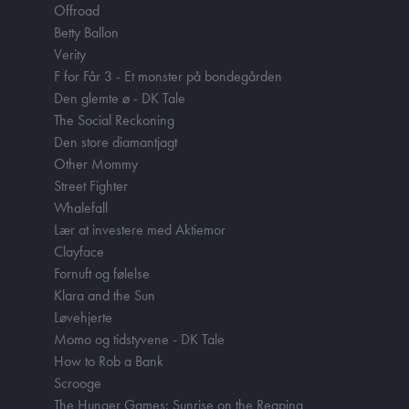
Offroad
Betty Ballon
Verity
F for Får 3 - Et monster på bondegården
Den glemte ø - DK Tale
The Social Reckoning
Den store diamantjagt
Other Mommy
Street Fighter
Whalefall
Lær at investere med Aktiemor
Clayface
Fornuft og følelse
Klara and the Sun
Løvehjerte
Momo og tidstyvene - DK Tale
How to Rob a Bank
Scrooge
The Hunger Games: Sunrise on the Reaping