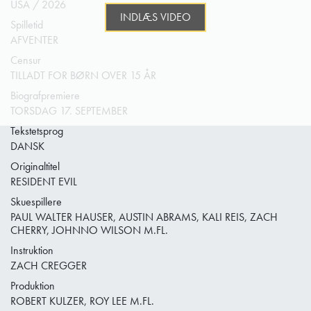
USA / 2026
INDLÆS VIDEO
Spilletid
AFVENTER
Censur
TILLADT FOR BØRN OVER 15 ÅR
Biografpremiere
TORSDAG 17. SEPTEMBER
Tekstetsprog
DANSK
Originaltitel
RESIDENT EVIL
Skuespillere
PAUL WALTER HAUSER, AUSTIN ABRAMS, KALI REIS, ZACH
CHERRY, JOHNNO WILSON M.FL.
Instruktion
ZACH CREGGER
Produktion
ROBERT KULZER, ROY LEE M.FL.