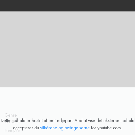
Genre
Dette indhold er hostet af en tredjepart. Ved at vise det eksterne indhold
GYSER
accepterer du
vilkårene og betingelserne
for youtube.com.
Land/år