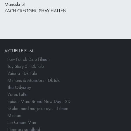
Manuskript
ZACH CREGGER, SHAY HATTEN
AKTUELLE FILM
Paw Patrol: Dino Filmen
Toy Story 5 - Dk tale
Vaiana - Dk Tale
Minions & Monsters - Dk tale
The Odyssey
Vores Løfte
Spider-Man: Brand New Day - 2D
Skolen med magiske dyr – Filmen
Michael
Ice Cream Man
Eleanors sandhed