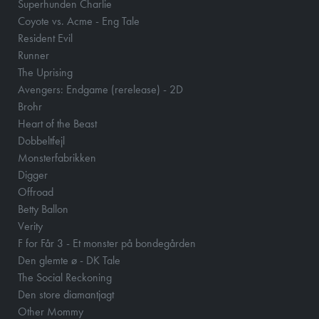
Superhunden Charlie
Coyote vs. Acme - Eng Tale
Resident Evil
Runner
The Uprising
Avengers: Endgame (rerelease) - 2D
Brohr
Heart of the Beast
Dobbeltfejl
Monsterfabrikken
Digger
Offroad
Betty Ballon
Verity
F for Får 3 - Et monster på bondegården
Den glemte ø - DK Tale
The Social Reckoning
Den store diamantjagt
Other Mommy