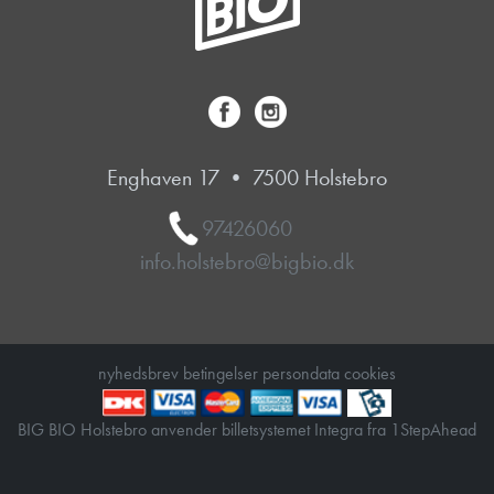
Enghaven 17 • 7500 Holstebro
97426060
info.holstebro@bigbio.dk
nyhedsbrev
betingelser
persondata
cookies
BIG BIO Holstebro anvender
billetsystemet Integra
fra
1StepAhead