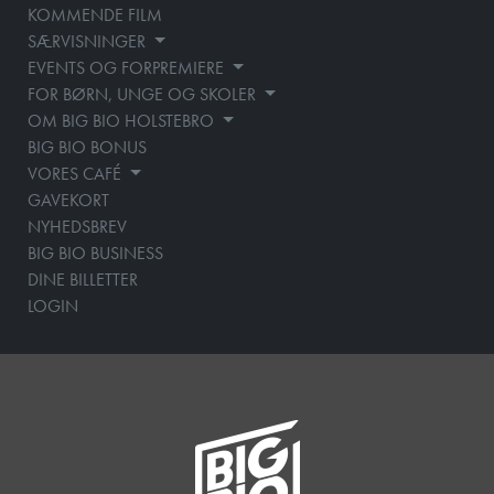
KOMMENDE FILM
SÆRVISNINGER
EVENTS OG FORPREMIERE
FOR BØRN, UNGE OG SKOLER
OM BIG BIO HOLSTEBRO
BIG BIO BONUS
VORES CAFÉ
GAVEKORT
NYHEDSBREV
BIG BIO BUSINESS
DINE BILLETTER
LOGIN