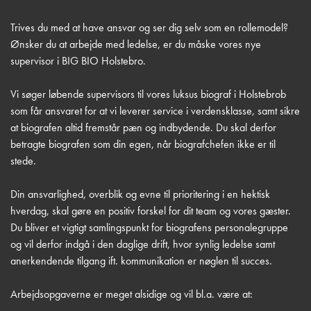
Trives du med at have ansvar og ser dig selv som en rollemodel?
Ønsker du at arbejde med ledelse, er du måske vores nye
supervisor i BIG BIO Holstebro.
Vi søger løbende supervisors til vores luksus biograf i Holstebrob
som får ansvaret for at vi leverer service i verdensklasse, samt sikre
at biografen altid fremstår pæn og indbydende. Du skal derfor
betragte biografen som din egen, når biografchefen ikke er til
stede.
Din ansvarlighed, overblik og evne til prioritering i en hektisk
hverdag, skal gøre en positiv forskel for dit team og vores gæster.
Du bliver et vigtigt samlingspunkt for biografens personalegruppe
og vil derfor indgå i den daglige drift, hvor synlig ledelse samt
anerkendende tilgang ift. kommunikation er nøglen til succes.
Arbejdsopgaverne er meget alsidige og vil bl.a. være at: