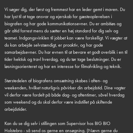
Vi søger dig, der først og fremmest har en leder gemt i maven. Du
har lyst til at tage ansvar og ejerskab for gæsteoplevelsen i
biografen og har gode kommunikationsevner. Du er ambitiøs og
går altid forrest mens du sætter en høj standard for dig selv og
teamet. Indgangsvinklen til jobbet kan være forskelligt. Vi vægter at
du kan arbejde selvstændigt, er proaktiv, og har gode
samarbejdsevner. Du har evnen til at bevare et godt overblik i en til
tider hektisk og travl hverdag, og du tør tage beslutninger. Du er
løsningsorienteret og har en interesse for filmafvikling og teknik.
Størstedelen af biografens omsætning skabes i aften- og
weekenden, hvilket naturligvis påvirker din arbejdstid. Dine vagter
vil derfor være fordelt på både dag- og aftentimer, såvel hverdag
som weekend og du skal derfor være indstillet på skiftende
arbejdstider.
Kan du se dig selv i stillingen som Supervisor hos BIG BIO
Holstebro - så send os gerne en ansøgning. (Nævn gerne du