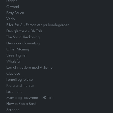
Digger
Offroad
Betty Ballon
Verity
F for Får 3 - Et monster på bondegården
Den glemte ø - DK Tale
The Social Reckoning
Den store diamantjagt
Other Mommy
Street Fighter
Whalefall
Lær at investere med Aktiemor
Clayface
Fornuft og følelse
Klara and the Sun
Løvehjerte
Momo og tidstyvene - DK Tale
How to Rob a Bank
Scrooge