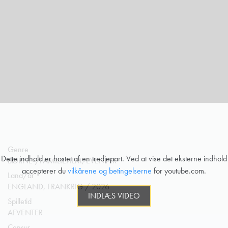
Genre
Dette indhold er hostet af en tredjepart. Ved at vise det eksterne indhold
BØRNE-/FAMILIEFILM, EVENTYR
accepterer du
vilkårene og betingelserne
for youtube.com.
Land/år
ENGLAND, FRANKRIG / 2026
INDLÆS VIDEO
Spilletid
AFVENTER
Censur