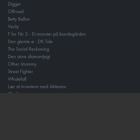
Digger
Offroad
Betty Ballon
Verity
F for Får 3 - Et monster på bondegården
Den glemte ø - DK Tale
The Social Reckoning
Den store diamantjagt
Other Mommy
Street Fighter
Whalefall
Lær at investere med Aktiemor
Clayface
Fornuft og følelse
Klara and the Sun
Løvehjerte
Momo og tidstyvene - DK Tale
How to Rob a Bank
Scrooge