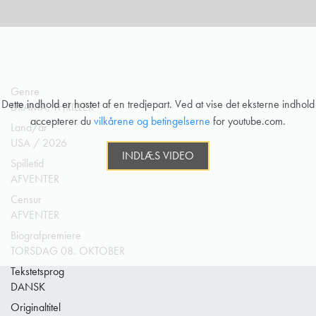
Genre
Dette indhold er hostet af en tredjepart. Ved at vise det eksterne indhold
DRAMA, THRILLER
accepterer du
vilkårene og betingelserne
for youtube.com.
Land/år
USA / 2026
INDLÆS VIDEO
Spilletid
AFVENTER
Censur
AFVENTER
Biografpremiere
TORSDAG 08. OKTOBER
Tekstetsprog
DANSK
Originaltitel