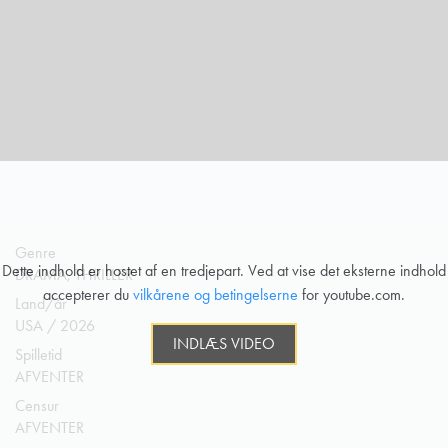
Genre
Dette indhold er hostet af en tredjepart. Ved at vise det eksterne indhold
DRAMA, THRILLER
accepterer du
vilkårene og betingelserne
for youtube.com.
Land/år
USA / 2026
INDLÆS VIDEO
Spilletid
AFVENTER
Censur
AFVENTER