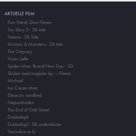
AKTUELLE FILM
Paw Patrol: Dino Filmen
Toy Story 5 - Dk tale
Vaiana - Dk Tale
Minions & Monsters - Dk tale
The Odyssey
Vores Løfte
Spider-Man: Brand New Day - 2D
Skolen med magiske dyr – Filmen
Michael
Ice Cream Man
Eleanors sandhed
Nøjsomheden
The End of Oak Street
Dobbeltspil
Dobbeltspil - Dk undertekster
Veronikas to liv