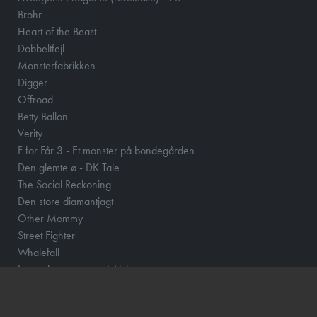
Brohr
Heart of the Beast
Dobbeltfejl
Monsterfabrikken
Digger
Offroad
Betty Ballon
Verity
F for Får 3 - Et monster på bondegården
Den glemte ø - DK Tale
The Social Reckoning
Den store diamantjagt
Other Mommy
Street Fighter
Whalefall
Lær at investere med Aktiemor
Clayface
Fornuft og følelse