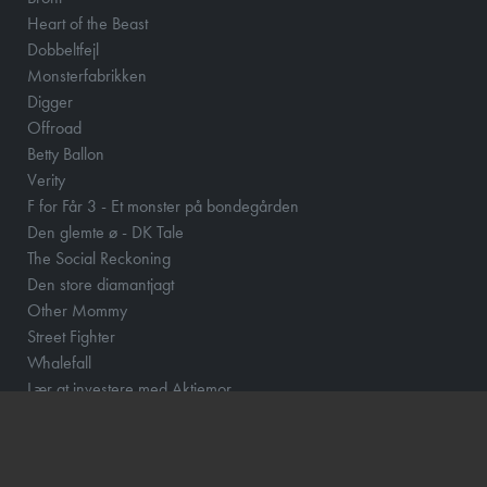
Heart of the Beast
Dobbeltfejl
Monsterfabrikken
Digger
Offroad
Betty Ballon
Verity
F for Får 3 - Et monster på bondegården
Den glemte ø - DK Tale
The Social Reckoning
Den store diamantjagt
Other Mommy
Street Fighter
Whalefall
Lær at investere med Aktiemor
Clayface
Fornuft og følelse
Klara and the Sun