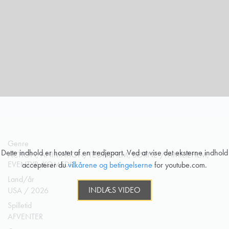
Genre
Dette indhold er hostet af en tredjepart. Ved at vise det eksterne indhold
ACTION, ANIMATION/TEGNEFILM, BØRNE-/FAMILIEFILM,
EVENTYR, KOMEDIE
accepterer du
vilkårene og betingelserne
for youtube.com.
Land/år
INDLÆS VIDEO
USA / 2026
Spilletid
AFVENTER