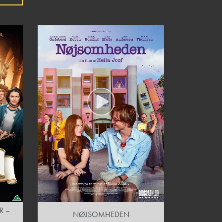
R –
NØJSOMHEDEN