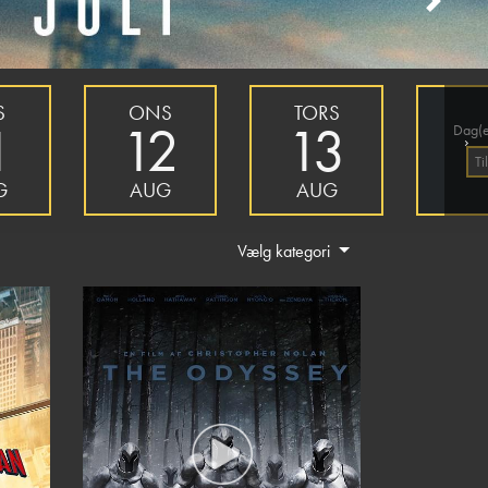
Next
S
ONS
TORS
1
12
13
Dag(e
›
Ti
G
AUG
AUG
Vælg kategori