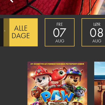
Previous
FRE
LØR
ALLE
07
08
‹
DAGE
AUG
AUG