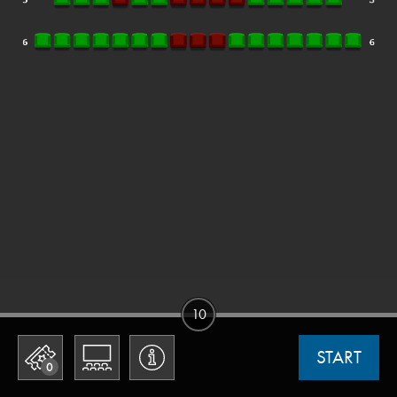
10
START
0