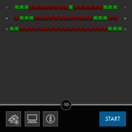
10
START
0