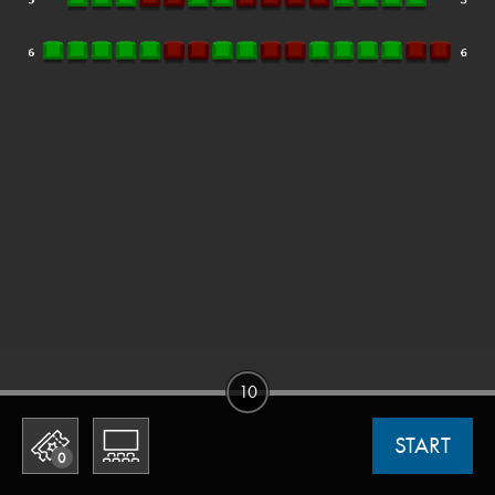
10
START
0