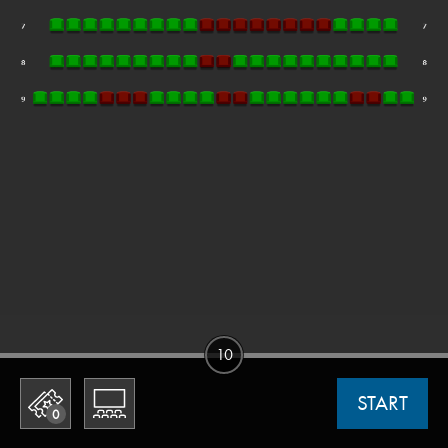
10
START
0