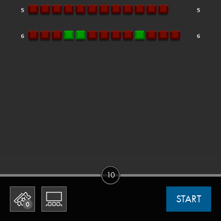
10
START
0