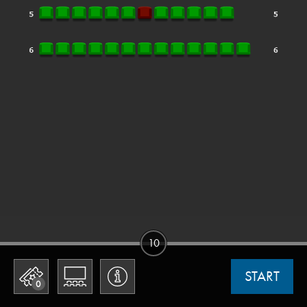
10
START
0