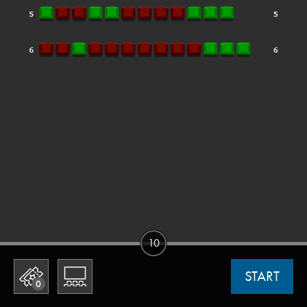
10
START
0