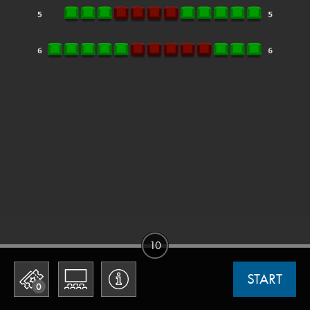
10
START
0