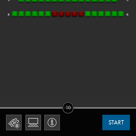
10
START
0