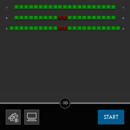
10
START
0